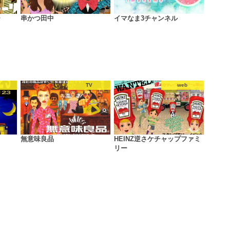
ー
串かつ田中
イマなま3チャンネル
TV
web
無意味良品
HEINZ逆さケチャップファミ
リー