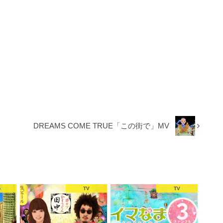
DREAMS COME TRUE「この街で」MV
b
TV
TV