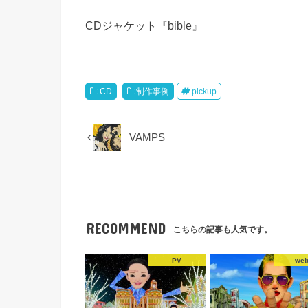
CDジャケット『bible』
CD
制作事例
pickup
VAMPS
RECOMMEND
こちらの記事も人気です。
PV
we