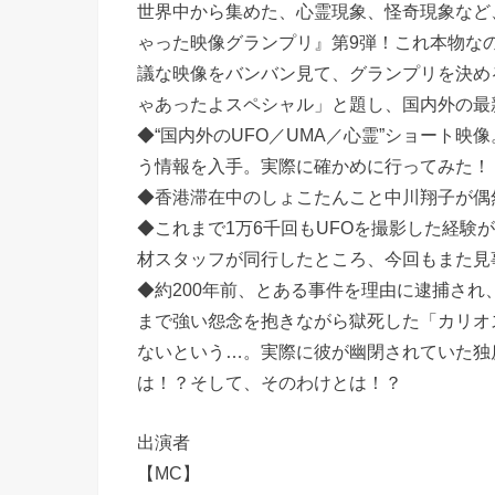
世界中から集めた、心霊現象、怪奇現象など
ゃった映像グランプリ』第9弾！これ本物な
議な映像をバンバン見て、グランプリを決める
ゃあったよスペシャル」と題し、国内外の最
◆“国内外のUFO／UMA／心霊”ショート
う情報を入手。実際に確かめに行ってみた！
◆香港滞在中のしょこたんこと中川翔子が偶
◆これまで1万6千回もUFOを撮影した経験
材スタッフが同行したところ、今回もまた見
◆約200年前、とある事件を理由に逮捕さ
まで強い怨念を抱きながら獄死した「カリオ
ないという…。実際に彼が幽閉されていた独
は！？そして、そのわけとは！？
出演者
【MC】