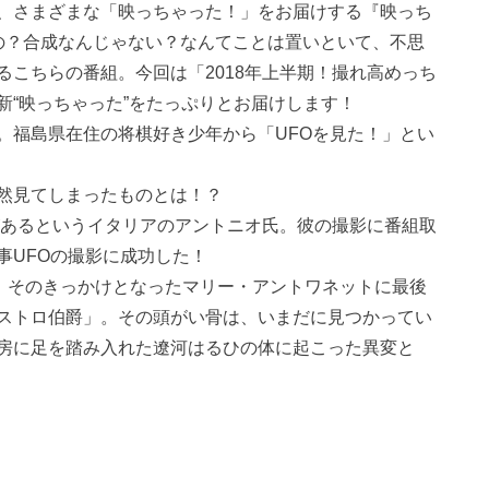
、さまざまな「映っちゃった！」をお届けする『映っち
の？合成なんじゃない？なんてことは置いといて、不思
こちらの番組。今回は「2018年上半期！撮れ高めっち
新“映っちゃった”をたっぷりとお届けします！
映像。福島県在住の将棋好き少年から「UFOを見た！」とい
然見てしまったものとは！？
があるというイタリアのアントニオ氏。彼の撮影に番組取
事UFOの撮影に成功した！
れ、そのきっかけとなったマリー・アントワネットに最後
ストロ伯爵」。その頭がい骨は、いまだに見つかってい
房に足を踏み入れた遼河はるひの体に起こった異変と