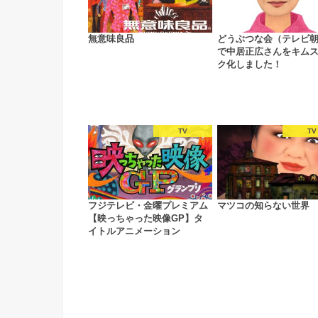
無意味良品
どうぶつな会（テレビ
で中居正広さんをキム
ク化しました！
TV
TV
フジテレビ・金曜プレミアム
マツコの知らない世界
【映っちゃった映像GP】タ
イトルアニメーション