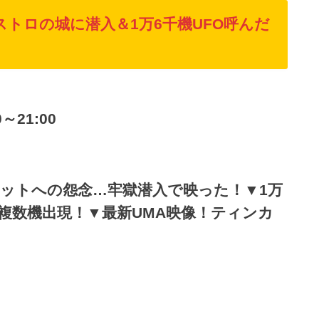
トロの城に潜入＆1万6千機UFO呼んだ
～21:00
ットへの怨念…牢獄潜入で映った！▼1万
、複数機出現！▼最新UMA映像！ティンカ