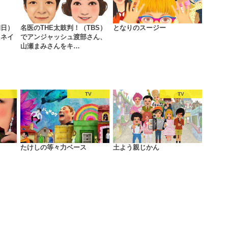
朝日）
名医のTHE太鼓判！（TBS）
となりのスージー
スネイ
でアンジャッシュ渡部さん、
山瀬まみさんをキ…
TV
TV
たけしの等々力ベース
土よう親じかん